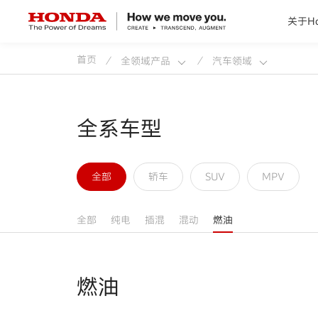
关于Ho
首页
全领域产品
汽车领域
/
/
关于Honda
Honda纯电
全系车型
全领域产品
全部
轿车
SUV
MPV
技术创新
全部
纯电
插混
混动
燃油
赛事运动
燃油
新闻资讯