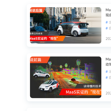
M
现
#
#
20
M
动
#
#
20