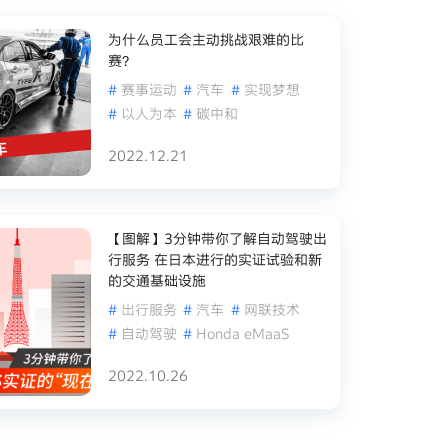
为什么员工会主动挑战艰难的比
赛？
#
赛事运动
#
汽车
#
实现梦想
#
以人为本
#
碳中和
2022.12.21
【图解】3分钟带你了解自动驾驶出
行服务 在日本进行的实证试验和新
的交通基础设施
#
出行服务
#
汽车
#
网联技术
#
自动驾驶
#
Honda eMaaS
2022.10.26