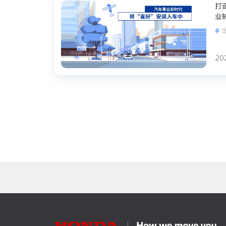
打
业
#
20