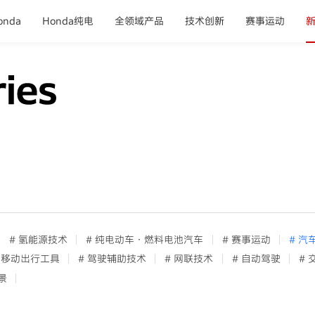
nda
Honda纯电
全领域产品
技术创新
赛事运动
# 氢能源技术
# 纯电动车·燃料电池汽车
# 赛事运动
# 汽
中移动出行工具
# 驾驶辅助技术
# 网联技术
# 自动驾驶
#
景