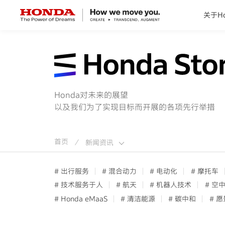
关于Ho
关于Honda
Honda纯电
Honda对未来的展望
以及我们为了实现目标而开展的各项先行举措
全领域产品
技术创新
首页
新闻资讯
/
赛事运动
# 出行服务
# 混合动力
# 电动化
# 摩托车
# 技术服务于人
# 航天
# 机器人技术
# 空
# Honda eMaaS
# 清洁能源
# 碳中和
# 愿
新闻资讯