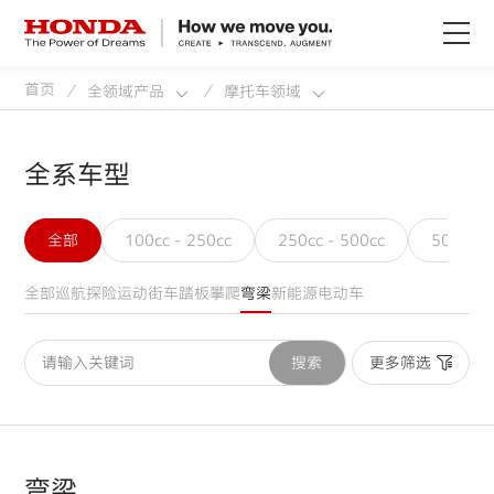
首页
全领域产品
摩托车领域
/
/
关于Honda
Honda纯电
全系车型
全领域产品
全部
100cc - 250cc
250cc - 500cc
500cc
全部
巡航
探险
运动
街车
踏板
攀爬
弯梁
新能源电动车
技术创新
更多筛选
搜索
赛事运动
新闻资讯
弯梁