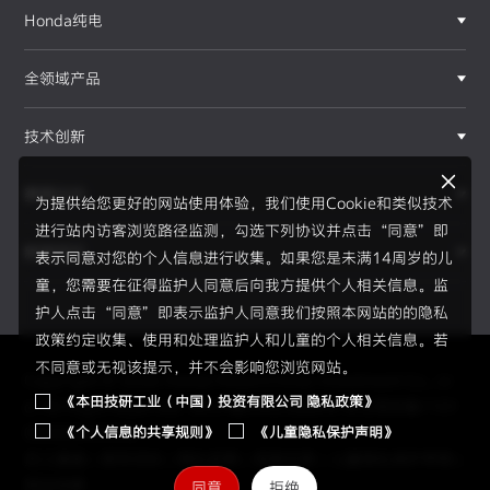
Honda纯电
全领域产品
技术创新
赛事运动
为提供给您更好的网站使用体验，我们使用Cookie和类似技术
进行站内访客浏览路径监测，勾选下列协议并点击“同意”即
新闻资讯
表示同意对您的个人信息进行收集。如果您是未满14周岁的儿
F1®赛事
童，您需要在征得监护人同意后向我方提供个人相关信息。监
护人点击“同意”即表示监护人同意我们按照本网站的的隐私
政策约定收集、使用和处理监护人和儿童的个人相关信息。若
不同意或无视该提示，并不会影响您浏览网站。
Copyright © 2026 Honda Motor(China) Investment Co., Lt
《本田技研工业（中国）投资有限公司 隐私政策》
d. All Right Reserved.
京ICP备05023886号
京公网安备1101
《个人信息的共享规则》
《儿童隐私保护声明》
0502034595号
员工通道
|
使用须知
|
隐私政策
|
信息共享
|
儿童隐私保护声明
|
网站地图
同意
拒绝
2026赛季、新规则、新伙伴、全新H标识