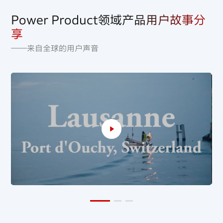
GCV200
低噪音、动力强劲、轻量化的垂直轴动力单元
Power Product领域产品用户故事分
适用于庭院割草机/高压清洗机
享
——来自全球的用户声音
GX50
具有集轻便、紧凑和动力强劲于一身，360°可倾斜式运行
四冲程发动机