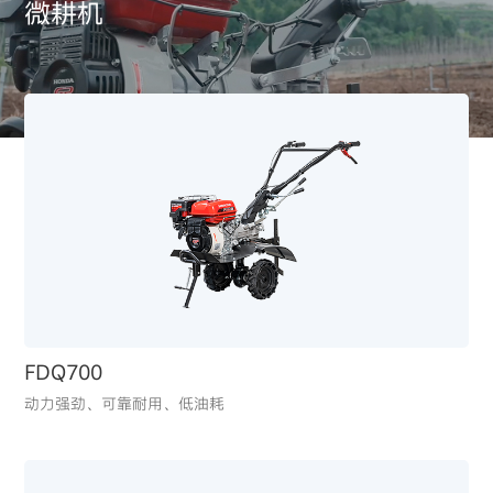
微耕机
微耕机
EU10IT1
轻巧低噪，畅享随行电力
BF115
高效直喷技术、迅猛加速
让远海巡航变得安静且省油
FDQ700
动力强劲、可靠耐用、低油耗
EQ3000CX
经济实用、操作简便，应急电源备用优选
BF90
轻量化与优异推力的融合，满足快速航行需求