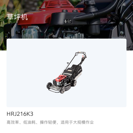
草坪机
草坪机
GCV145
低噪音、动力强劲、轻量化的垂直轴动力单元
适用于庭院割草机/高压清洗机
HRJ216K3
高效率、低油耗、操作轻便，适用于大规模作业