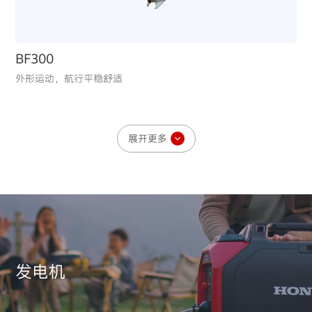
BF300
外形运动，航行平稳舒适
展开更多
发电机
发电机
BF250
高排量、强扭矩，长距离航行依旧动力十足