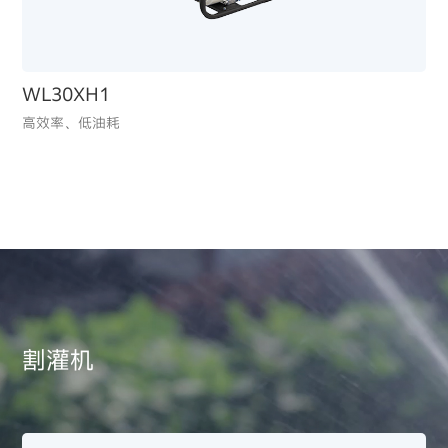
WL30XH1
高效率、低油耗
iGXV800
低油耗、低排放，适配园林及小型商业设备，节能环保
割灌机
割灌机