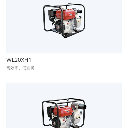
WL20XH1
高效率、低油耗
iGX800
你不知道的Honda动力产品：超越期待的
低油耗、低排放，适配园林及小型商业设备，节能环保
船外机（四）