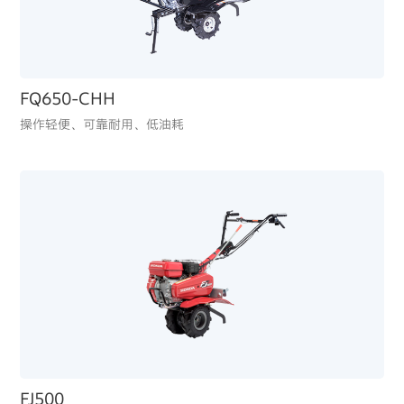
你不知道的Honda动力产品
FQ650-CHH
操作轻便、可靠耐用、低油耗
ER2500CX
经济实用、操作简便，应急电源备用优选
BF50
延续 Honda 可靠引擎技术，经济油耗与动力表现平衡，让
海钓或内湖巡游更从容
FJ500