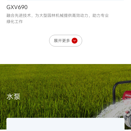
GXV690
融合先进技术，为大型园林机械提供高效动力，助力专业
绿化工作
展开更多
BF10
你不知道的Honda动力产品：突破边界的
创造力（三）
输出平顺加速，省油与性能兼顾，适合多样水域环境
水泵
水泵
GXV630
融合先进技术，为大型园林机械提供高效动力，助力专业
绿化工作