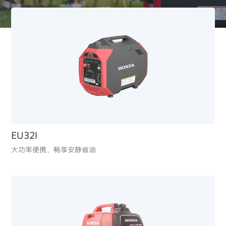
EU32I
大功率便携，畅享安静省油
BF225
高排量、强扭矩，长距离航行依旧动力十足