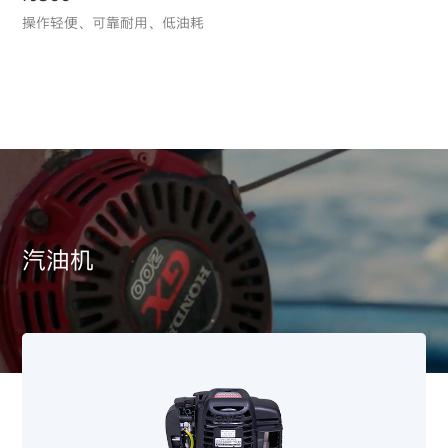
你不知道的Honda动力产品：以人为本的
操作轻便、可靠耐用、低油耗
EG6500CX/CXS
初心（一）
经济实用、操作简便，应急电源备用优选
BF30
延续 Honda 可靠引擎技术，经济油耗与动力表现平衡，让
海钓或内湖巡游更从容
汽油机
汽油机
EL6500CX/CXS
经济实用、操作简便，应急电源备用优选
BF20
中等马力段明星机型，启动轻便、操控灵活