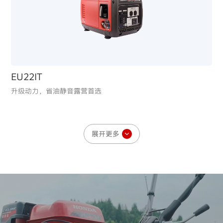
EU22IT
升级动力，省油静音露营首选
BF150
强劲动力，远航作业皆无惧
展开更多