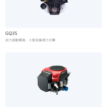
你不知道的Honda动力产品：三个喜悦
（二）
GQ35
动力适配精准，小型设备得力引擎
ET12000K1
单三相输出需求覆盖广
BF15
适合中大型艇只，高效直喷技术，让远海巡航变得安静且
省油