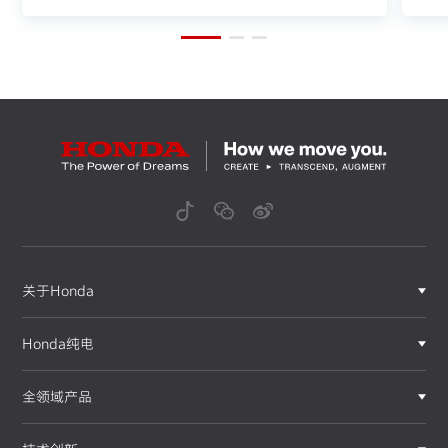
持续
GX25
动力强劲适配专业设备，适用于园林工具、建筑机械等小
型专业设备
关于Honda
Honda纯电
全领域产品
GX35