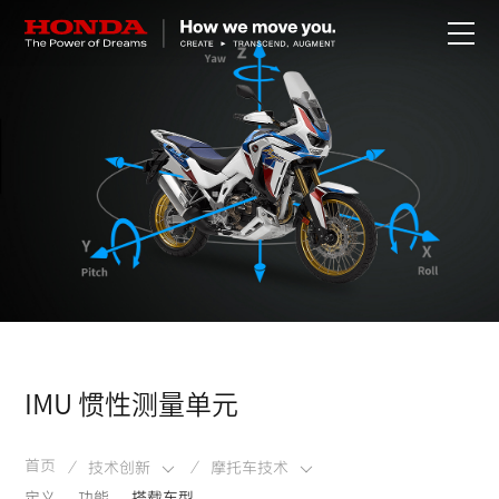
关于Honda
Honda纯电
全领域产品
技术创新
赛事运动
IMU 惯性测量单元
新闻资讯
首页
技术创新
摩托车技术
/
/
定义
功能
搭载车型