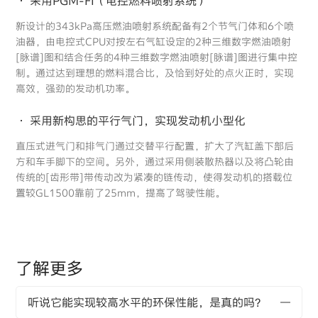
· 采用PGM-FI（电控燃料喷射系统）
新设计的343kPa高压燃油喷射系统配备有2个节气门体和6个喷
油器，由电控式CPU对按左右气缸设定的2种三维数字燃油喷射
[脉谱]图和结合任务的4种三维数字燃油喷射[脉谱]图进行集中控
制。通过达到理想的燃料混合比，及恰到好处的点火正时，实现
高效，强劲的发动机功率。
· 采用新构思的平行气门，实现发动机小型化
直压式进气门和排气门通过交替平行配置，扩大了汽缸盖下部后
方和车手脚下的空间。另外，通过采用侧装散热器以及将凸轮由
传统的[齿形带]带传动改为紧凑的链传动，使得发动机的搭载位
置较GL1500靠前了25mm，提高了驾驶性能。
了解更多
听说它能实现较高水平的环保性能，是真的吗？