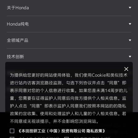
关于Honda
Honda纯电
全领域产品
技术创新
赛事运动
为提供给您更好的网站使用体验，我们使用Cookie和类似技术
进行站内访客浏览路径监测，勾选下列协议并点击“同意”即
新闻资讯
表示同意对您的个人信息进行收集。如果您是未满14周岁的儿
F1®赛事
童，您需要在征得监护人同意后向我方提供个人相关信息。监
护人点击“同意”即表示监护人同意我们按照本网站的的隐私
政策约定收集、使用和处理监护人和儿童的个人相关信息。若
不同意或无视该提示，并不会影响您浏览网站。
Copyright © 2026 Honda Motor(China) Investment Co., Lt
《本田技研工业（中国）投资有限公司 隐私政策》
d. All Right Reserved.
京ICP备05023886号
京公网安备1101