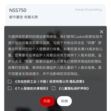
NSS750
Honda DreamWing
都市豪旅 奇趣无限
为提供给您更好的网站使用体验，我们使用Cookie和类似技术
进行站内访客浏览路径监测，勾选下列协议并点击“同意”即
表示同意对您的个人信息进行收集。如果您是未满14周岁的儿
F1®赛事
童，您需要在征得监护人同意后向我方提供个人相关信息。监
护人点击“同意”即表示监护人同意我们按照本网站的的隐私
政策约定收集、使用和处理监护人和儿童的个人相关信息。若
不同意或无视该提示，并不会影响您浏览网站。
NSS350
NEW
Honda Dream
《本田技研工业（中国）投资有限公司 隐私政策》
都市焕骑，自在新生
《个人信息的共享规则》
《儿童隐私保护声明》
同意
拒绝
2026赛季、新规则、新伙伴、全新H标识