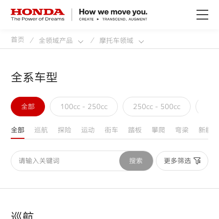
首页
全领域产品
摩托车领域
/
/
关于Honda
Honda纯电
全系车型
全领域产品
全部
100cc - 250cc
250cc - 500cc
50
全部
巡航
探险
运动
街车
踏板
攀爬
弯梁
新能
技术创新
更多筛选
搜索
赛事运动
新闻资讯
巡航