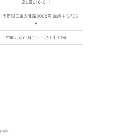
座6层610-611
圳市罗湖区宝安北路3008号 宝能中心703
B
中国北京市海淀区上地十街10号
回等；