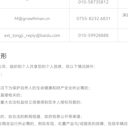
010-58735812
深
M@growthman.cn
0755-8232 6831
ext_tongji_reply@baidu.com
010-59928888
情形
公司、组织和个人共享您的个人信息，但以下情况除外：
的；
情况下为保护自然人的生命健康和财产安全所必需的；
等直接相关的；
等重大合法权益但又很难得到您本人授权同意的；
息的，如合法的新闻报道、政府信息公开等渠道；
全稳定运行所必需的，例如发现、处置产品与/或服务的故障，包括车辆召