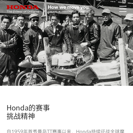
关于Honda
Honda纯电
全领域产品
技术创新
赛事运动
Honda的赛事
挑战精神
新闻资讯
自1959年首秀曼岛TT赛事以来，Honda持续征战全球摩