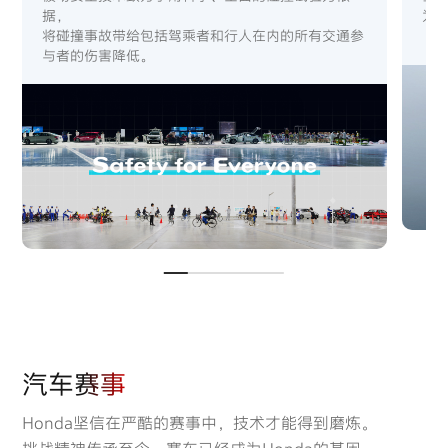
据，
为
将碰撞事故带给包括驾乘者和行人在内的所有交通参
与者的伤害降低。
汽车赛事
Honda坚信在严酷的赛事中，技术才能得到磨炼。