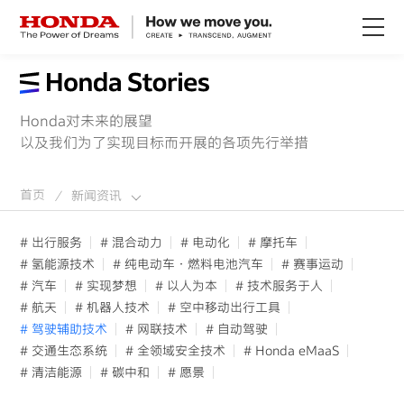
关于Honda
Honda对未来的展望
Honda纯电
以及我们为了实现目标而开展的各项先行举措
全领域产品
首页
新闻资讯
/
# 出行服务
# 混合动力
# 电动化
# 摩托车
技术创新
# 氢能源技术
# 纯电动车·燃料电池汽车
# 赛事运动
# 汽车
# 实现梦想
# 以人为本
# 技术服务于人
赛事运动
# 航天
# 机器人技术
# 空中移动出行工具
# 驾驶辅助技术
# 网联技术
# 自动驾驶
# 交通生态系统
# 全领域安全技术
# Honda eMaaS
新闻资讯
# 清洁能源
# 碳中和
# 愿景