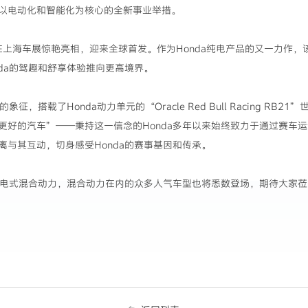
以电动化和智能化为核心的全新事业举措。
将在上海车展惊艳亮相，迎来全球首发。作为Honda纯电产品的又一力作，
da的驾趣和舒享体验推向更高境界。
征，搭载了Honda动力单元的“Oracle Red Bull Racing R
更好的汽车”——秉持这一信念的Honda多年以来始终致力于通过赛车
与其互动，切身感受Honda的赛事基因和传承。
插电式混合动力，混合动力在内的众多人气车型也将悉数登场，期待大家莅临上