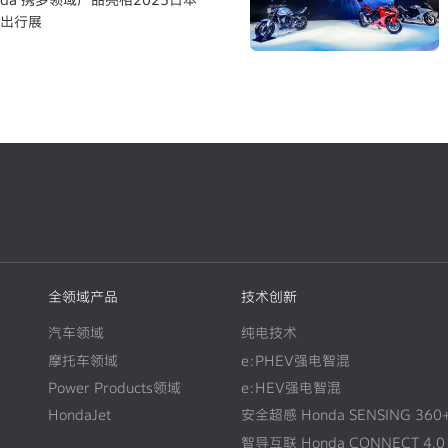
出行展
全领域产品
技术创新
汽车领域
纯电技术
摩托车领域
e:PHEV强电智混
Power Products领域
e:HEV强电智混
HondaJet
安全超感 Honda SENSING 360
智导互联 Honda CONNECT 4.0