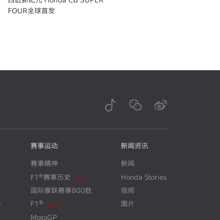
FOUR全球首发
赛事运动
新闻资讯
赛事精神
新闻
F1®赛事历史
Honda Stories
N
E
W
国际摩联赛事800胜
视频
+
F1®
图片
N
E
W
MotoGP