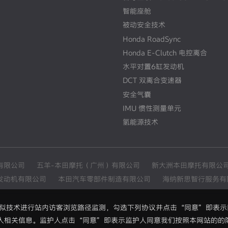
智能座舱
被动安全技术
Honda RoadSync
Honda E-Clutch 电控离合
水平对置6缸发动机
DCT 双离合变速器
安全气囊
IMU 惯性测量单元
氢能源技术
有限公司
五羊-本田摩托（广州）有限公司
新大洲本田摩托有限公
发动机有限公司
本田汽车零部件制造有限公司
海纳新思智行服务有
和类似技术进行站内访客浏览路径监测，勾选下列协议并点击“同意”即表
人相关信息。监护人点击“同意”即表示监护人同意我们按照本网站的的