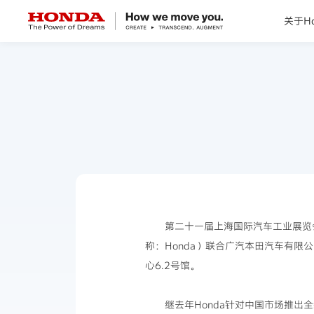
关于Ho
关于Honda
Honda纯电
全领域产品
技术创新
第二十一届上海国际汽车工业展览会
赛事运动
称：Honda）联合广汽本田汽车有限
心6.2号馆。
新闻资讯
继去年Honda针对中国市场推出