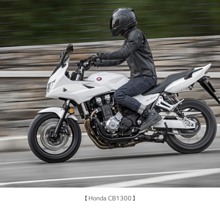
【Honda CB1300】