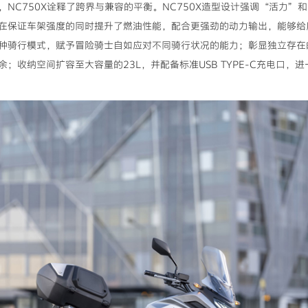
NC750X诠释了跨界与兼容的平衡。NC750X造型设计强调“活力”
在保证车架强度的同时提升了燃油性能，配合更强劲的动力输出，能够给
种骑行模式，赋予冒险骑士自如应对不同骑行状况的能力；彰显独立存在的
；收纳空间扩容至大容量的23L，并配备标准USB TYPE-C充电口，