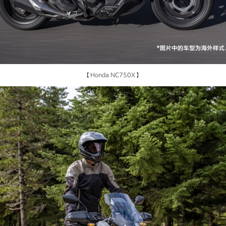
【Honda NC750X】