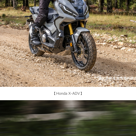
【Honda X-ADV】