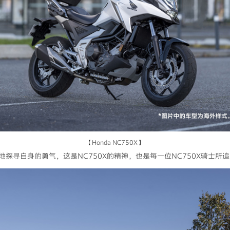
【Honda NC750X】
探寻自身的勇气，这是NC750X的精神，也是每一位NC750X骑士所