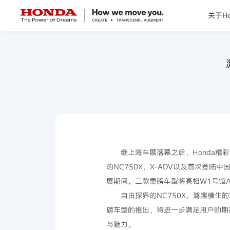
关于Ho
关于Honda
Honda纯电
全领域产品
技术创新
继上海车展落幕之后，Honda精
的NC750X、X-ADV以及首次登陆
赛事运动
展期间，三款重磅车型将亮相W1号馆A2
自由探界的NC750X，驾趣横生的
新闻资讯
磅车型的推出，将进一步满足用户的期
与魅力。