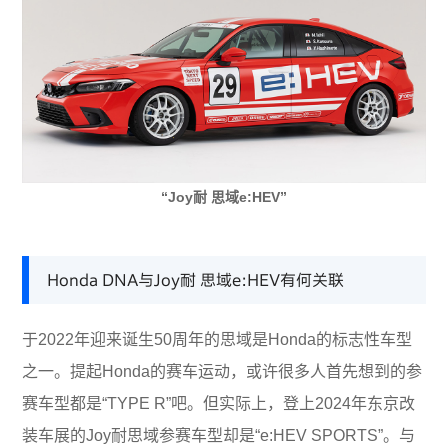
“Joy耐 思域e:HEV”
Honda DNA与Joy耐 思域e:HEV有何关联
于2022年迎来诞生50周年的思域是Honda的标志性车型
之一。提起Honda的赛车运动，或许很多人首先想到的参
赛车型都是“TYPE R”吧。但实际上，登上2024年东京改
装车展的Joy耐思域参赛车型却是“e:HEV SPORTS”。与