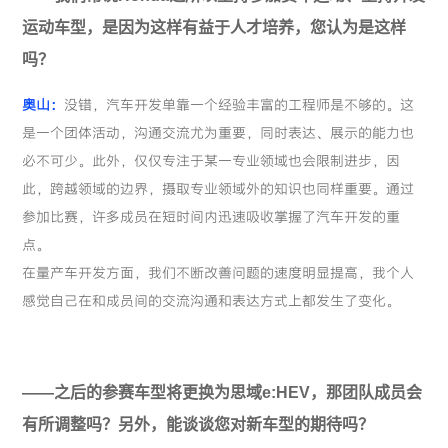
运动车型，是因为这样有益于人才培养，您认为是这样
吗？
奥山：
没错，汽车开发单靠一个经验丰富的工程师是不够的。这
是一个团体活动，沟通交流尤为重要，同时表达、展示的能力也
必不可少。此外，仅仅专注于某一专业领域也会限制进步，因
此，跨越领域的边界，摄取专业领域外的知识也同样重要。通过
参加比赛，许多成员在短时间内迅速吸收掌握了汽车开发的重
点。
在量产车开发方面，我们不断改善问题的速度明显提高，我个人
感觉自己在和成员间的交流沟通和表达方式上都发生了变化。
——之后的参赛车型将更换为思域e:HEV，那团队成员会
有所调整吗？另外，能谈谈您对新车型的期待吗？