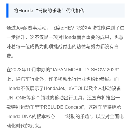
将Honda“驾驶的乐趣”代代相传
通过Joy耐赛事活动，飞度e:HEV RS的驾驶性能得到了进
一步提升，这不仅是一项对Honda而言重要的成果，也意
味着每一位成员为此项挑战付出的热情与努力都没有白
费。
在2023年10月举办的“JAPAN MOBILITY SHOW 2023”
上，除汽车行业外，许多移动出行行业也纷纷参展。而
Honda不仅展示了HondaJet、eVTOL以及个人移动设备
UNI-ONE等多个领域的移动出行工具，还宣布将推出一
款特别运动车型“PRELUDE Concept”，这款车型将继承
Honda DNA的根本核心——“驾驶的乐趣”，以应对全面电
动化时代的到来。