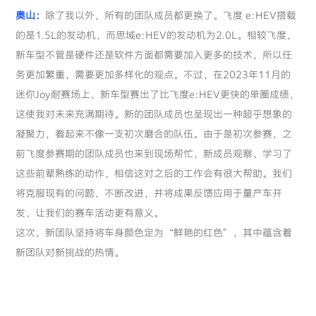
奥山：
除了我以外，所有的团队成员都更换了。飞度 e:HEV搭载
的是1.5L的发动机，而思域e:HEV的发动机为2.0L。相较飞度，
新车型不管是硬件还是软件方面都需要加入更多的技术，所以任
务更加繁重，需要更加多样化的观点。不过，在2023年11月的
迷你Joy耐赛场上，新车型赛出了比飞度e:HEV更快的单圈成绩，
这使我对未来充满期待。新的团队成员也呈现出一种超乎想象的
凝聚力，看起来不像一支初次磨合的队伍。由于是初次参赛，之
前飞度参赛期的团队成员也来到现场帮忙，新成员观察、学习了
这些前辈熟练的动作，相信这对之后的工作会有很大帮助。我们
将克服现有的问题，不断改进，并将成果反馈应用于量产车开
发，让我们的赛车活动更有意义。
这次，新团队坚持将车身颜色定为“鲜艳的红色”，其中蕴含着
新团队对新挑战的热情。