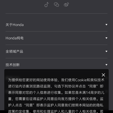
关于Honda
Honda纯电
全领域产品
技术创新
赛事运动
为提供给您更好的网站使用体验，我们使用Cookie和类似技术
进行站内访客浏览路径监测，勾选下列协议并点击“同意”即
新闻资讯
表示同意对您的个人信息进行收集。如果您是未满14周岁的儿
F1®赛事
童，您需要在征得监护人同意后向我方提供个人相关信息。监
护人点击“同意”即表示监护人同意我们按照本网站的的隐私
政策约定收集、使用和处理监护人和儿童的个人相关信息。若