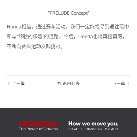
“PRELUDE Concept”
Honda相信，通过赛车活动，我们一定能找寻到通往碳中
和与“驾驶的乐趣”的道路，今后，Honda也将再接再厉，
不断向赛车运动发起挑战。
上一篇
返回列表
下一篇